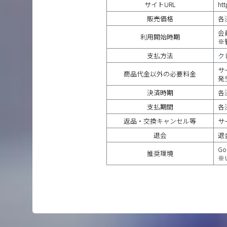
サイトURL
htt
販売価格
各
会
利用開始時期
※
支払方法
ク
サ
商品代金以外の必要料金
発
決済時期
各
支払期間
各
返品・交換キャンセル等
サ
退会
退
Go
推奨環境
※