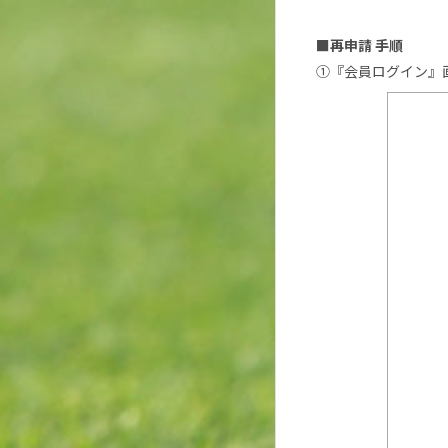
■再申請 手順
①『会員ログイン』