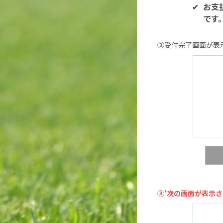
お支
です
③受付完了画面が表
③'次の画面が表示