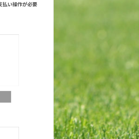
支払い操作が必要