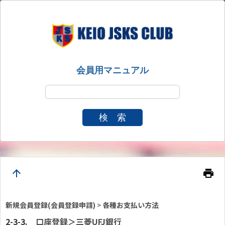
会員用マニュアル
検 索
arrow_upward
print
新規会員登録(会員登録申請)
>
各種お支払い方法
口座登録＞三菱UFJ銀行